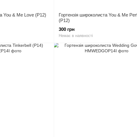
а You & Me Love (P12)
Гортензія широколиста You & Me Perf
(P12)
300 грн
Немає в наявності