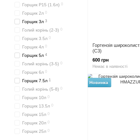
0
Горщик P15 (1.6л)
0
Горщик 2л
3
Горщик 3л
0
Голий корінь (2-3)
0
Горщик 3.5л
Гортензія широколист
0
Горщик 4л
(C3)
4
Горщик 5л
600 грн
0
Голий корінь (3-5)
Немає в наявності
0
Горщик 6л
1
Горщик 7.5л
Новинка
0
Голий корінь (5-8)
0
Горщик 10л
0
Горщик 13.5л
0
Горщик 15л
0
Горщик 20л
0
Горщик 25л