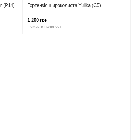
n (P14)
Гортензія широколиста Yulika (C5)
1 200 грн
Немає в наявності