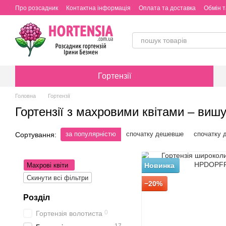
Перейти до основного контенту
Про розсадник
Контактна інформація
Оплата та доставка
Обмін 
Гортензії
Головна
Гортензії
Гортензії з махровими квітами – виш
за популярністю
спочатку дешевше
спочатку 
Сортування:
Махрові квіти
Новинка
Скинути всі фільтри
−20%
Розділ
0
Гортензія волотиста