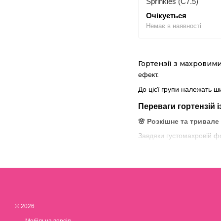
Sprinkles (C7.5)
Очікується
Немає в наявності
Гортензії з махровими
ефект.
До цієї групи належать ш
Переваги гортензій 
🌸 Розкішне та тривале 
Завдяки густомахровій фо
🌿 Різноманіття кольор
Махрові гортензії можуть 
🏡 Використання в лан
Підходять для солітерних
© 2026
Чому варто купити м