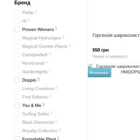
Бренд
0
Petite
0
HI
1
Proven Winners
Гортензія широколист
0
Magical Hydrangea
0
Magical Garden Plants
550 грн
0
Candybelle®
Немає в наявності
0
Rembrandt
0
Gardenlights
Новинка
5
Doppio
0
Living Creations
0
First Editions
5
You & Me
0
Surfing Safari
0
Black Diamonds
0
Royalty Collection
2
Formidable Plant