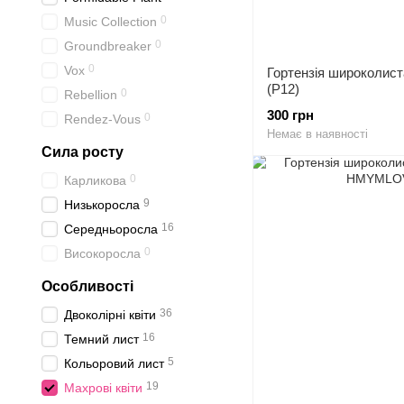
0
Music Collection
0
Groundbreaker
0
Vox
Гортензія широколист
(P12)
0
Rebellion
300 грн
0
Rendez-Vous
Немає в наявності
Сила росту
0
Карликова
9
Низькоросла
16
Середньоросла
0
Високоросла
Особливості
36
Двоколірні квіти
16
Темний лист
5
Кольоровий лист
19
Махрові квіти