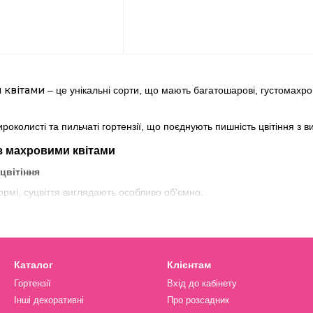
 квітами
– це унікальні сорти, що мають багатошарові, густомахров
ироколисті та пильчаті гортензії, що поєднують пишність цвітіння з
із махровими квітами
цвітіння
рмі, суцвіття виглядають особливо об'ємно.
ів
мати білі, блакитні, рожеві, бузкові та фіолетові відтінки, що змінюю
дшафтному дизайні
Каталог
Клієнтам
 посадок, романтичних садів, бордюрів, контейнерного вирощування 
Гортензії
Вхід до кабінету
Інші декоративні
Про розсадник
ахрові гортензії у нашому розсаднику?