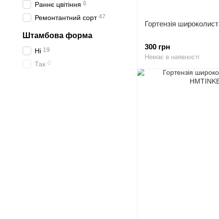
6
Раннє цвітіння
47
Ремонтантний сорт
Гортензія широколист
Штамбова форма
300 грн
19
Ні
Немає в наявності
0
Так