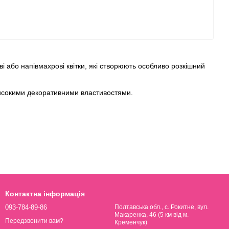
і або напівмахрові квітки, які створюють особливо розкішний
 високими декоративними властивостями.
ться залежно від кислотності ґрунту.
Контактна інформація
та зрізки для букетів.
093-784-89-86
Полтавська обл., с. Рокитне, вул.
Макаренка, 46 (5 км від м.
Передзвонити вам?
Кременчук)