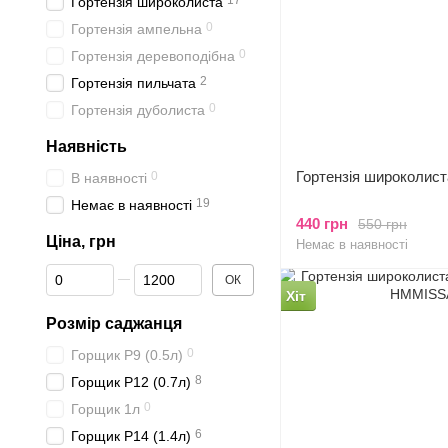
17
Гортензія широколиста
0
Гортензія ампельна
0
Гортензія деревоподібна
2
Гортензія пильчата
0
Гортензія дуболиста
Наявність
Гортензія широколист
0
В наявності
19
Немає в наявності
440 грн
550 грн
Ціна, грн
Немає в наявності
Від Ціна, грн
До Ціна, грн
ОК
Хіт
Розмір саджанця
0
Горщик P9 (0.5л)
8
Горщик P12 (0.7л)
0
Горщик 1л
6
Горщик P14 (1.4л)