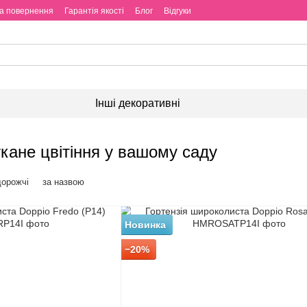
та повернення
Гарантія якості
Блог
Відгуки
Інші декоративні
укане цвітіння у вашому саду
дорожчі
за назвою
Новинка
−20%