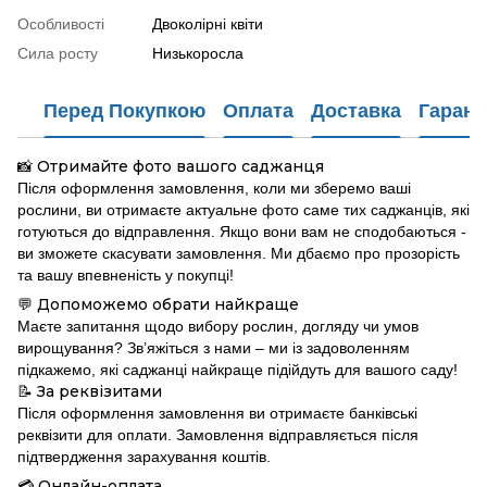
Особливості
Двоколірні квіти
Сила росту
Низькоросла
Перед Покупкою
Оплата
Доставка
Гарант
Отримайте фото вашого саджанця
📸
Після оформлення замовлення, коли ми зберемо ваші
рослини, ви отримаєте актуальне фото саме тих саджанців, які
готуються до відправлення. Якщо вони вам не сподобаються -
ви зможете скасувати замовлення. Ми дбаємо про прозорість
та вашу впевненість у покупці!
Допоможемо обрати найкраще
💬
Маєте запитання щодо вибору рослин, догляду чи умов
вирощування? Зв’яжіться з нами – ми із задоволенням
підкажемо, які саджанці найкраще підійдуть для вашого саду!
За реквізитами
📝
Після оформлення замовлення ви отримаєте банківські
реквізити для оплати. Замовлення відправляється після
підтвердження зарахування коштів.
Онлайн-оплата
💳