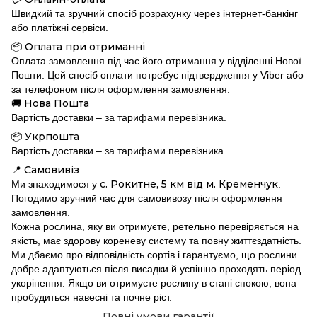
Швидкий та зручний спосіб розрахунку через інтернет-банкінг
або платіжні сервіси.
Оплата при отриманні
📦
Оплата замовлення під час його отримання у відділенні Нової
Пошти. Цей спосіб оплати потребує підтвердження у Viber або
за телефоном після оформлення замовлення.
Нова Пошта
🚚
Вартість доставки – за тарифами перевізника.
Укрпошта
📦
Вартість доставки – за тарифами перевізника.
Самовивіз
📍
с. Рокитне, 5 км від м. Кременчук
Ми знаходимося у
.
Погодимо зручний час для самовивозу після оформлення
замовлення.
Кожна рослина, яку ви отримуєте, ретельно перевіряється на
якість, має здорову кореневу систему та повну життєздатність.
Ми дбаємо про відповідність сортів і гарантуємо, що рослини
добре адаптуються після висадки й успішно проходять період
укорінення. Якщо ви отримуєте рослину в стані спокою, вона
пробудиться навесні та почне ріст.
Повні умови гарантії