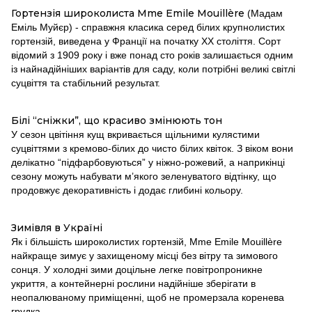
Гортензія широколиста Mme Emile Mouillère
(Мадам
Еміль Муйєр) - справжня класика серед білих крупнолистих
гортензій, виведена у Франції на початку ХХ століття. Сорт
відомий з 1909 року і вже понад сто років залишається одним
із найнадійніших варіантів для саду, коли потрібні великі світлі
суцвіття та стабільний результат.
Білі “сніжки”, що красиво змінюють тон
У сезон цвітіння кущ вкривається щільними кулястими
суцвіттями з кремово-білих до чисто білих квіток. З віком вони
делікатно “підфарбовуються” у ніжно-рожевий, а наприкінці
сезону можуть набувати м’якого зеленуватого відтінку, що
продовжує декоративність і додає глибині кольору.
Зимівля в Україні
Як і більшість широколистих гортензій, Mme Emile Mouillère
найкраще зимує у захищеному місці без вітру та зимового
сонця. У холодні зими доцільне легке повітропроникне
укриття, а контейнерні рослини надійніше зберігати в
неопалюваному приміщенні, щоб не промерзала коренева
грудка.