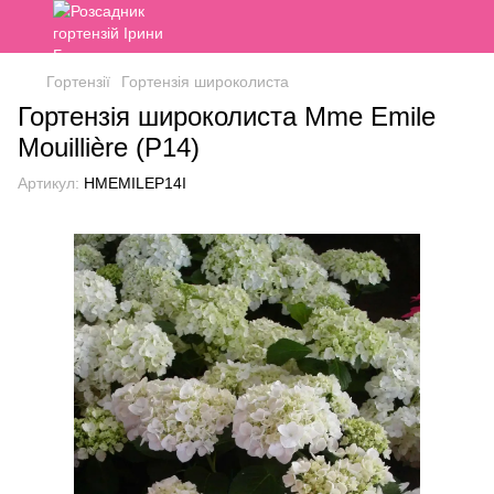
Гортензії
Гортензія широколиста
Гортензія широколиста Mme Emile
Mouillière (P14)
Артикул:
HMEMILEP14I