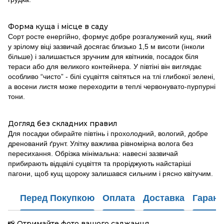
Форма куща і місце в саду
Сорт росте енергійно, формує добре розгалужений кущ, який
у зрілому віці зазвичай досягає близько 1,5 м висоти (інколи
більше) і залишається зручним для квітників, посадок біля
тераси або для великого контейнера. У півтіні він виглядає
особливо “чисто” - білі суцвіття світяться на тлі глибокої зелені,
а восени листя може переходити в теплі червонувато-пурпурні
тони.
Догляд без складних правил
Для посадки обирайте півтінь і прохолодний, вологий, добре
дренований ґрунт. Улітку важлива рівномірна волога без
пересихання. Обрізка мінімальна: навесні зазвичай
прибирають відцвілі суцвіття та проріджують найстаріші
пагони, щоб кущ щороку залишався сильним і рясно квітучим.
Перед Покупкою
Оплата
Доставка
Гарант
Отримайте фото вашого саджанця
📸