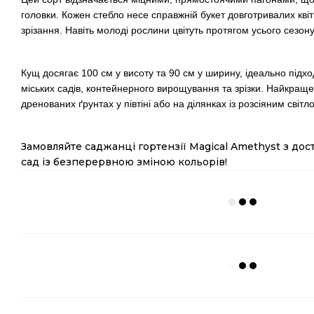
головки. Кожен стебло несе справжній букет довготривалих квіті
зрізання. Навіть молоді рослини цвітуть протягом усього сезону
Кущ досягає 100 см у висоту та 90 см у ширину, ідеально підх
міських садів, контейнерного вирощування та зрізки. Найкраще
дренованих ґрунтах у півтіні або на ділянках із розсіяним світ
Замовляйте саджанці гортензії Magical Amethyst з дост
сад із безперервною зміною кольорів!