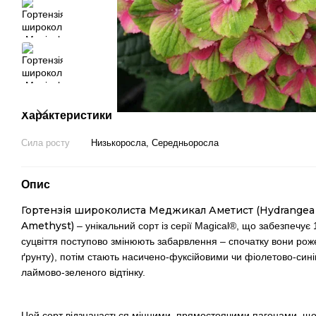
Характеристики
Сила росту
Низькоросла, Середньоросла
Опис
Гортензія широколиста Меджикал Аметист (Hydrangea 
Amethyst)
– унікальний сорт із серії Magical®, що забезпечує 
суцвіття поступово змінюють забарвлення – спочатку вони роже
ґрунту), потім стають насичено-фуксійовими чи фіолетово-сині
лаймово-зеленого відтінку.
Цей сорт відзначається міцними, прямостоячими пагонами, що 