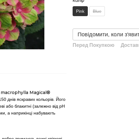
Колір
Pink
Blue
Повідомити, коли з'яви
Перед Покупкою
Достав
macrophylla Magical®
150 днів яскравих кольорів. Його
ві або блакитні (залежно від pH
ми, а наприкінці набувають
добре тримають важкі квіткові