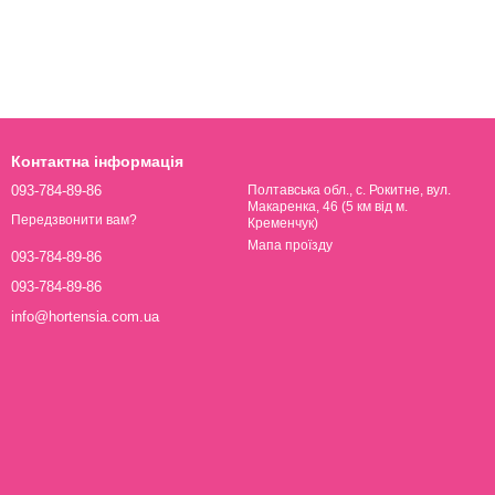
Контактна інформація
093-784-89-86
Полтавська обл., с. Рокитне, вул.
Макаренка, 46 (5 км від м.
Передзвонити вам?
Кременчук)
Мапа проїзду
093-784-89-86
093-784-89-86
info@hortensia.com.ua