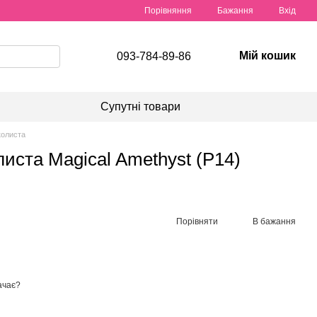
Порівняння
Бажання
Вхід
Мій кошик
093-784-89-86
Супутні товари
колиста
листа Magical Amethyst (P14)
Порівняти
В бажання
ачає?