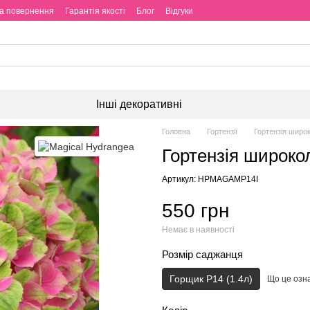
та повернення
Гарантія якості
Блог
Відгуки
Інші декоративні
Головна
Гортензії
Гортензія широ
Гортензія широко
Артикул: HPMAGAMP14I
550 грн
Немає в наявності
Розмір саджанця
Горщик P14 (1.4л)
Що це озн