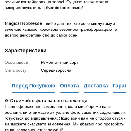
великих контейнерах на терасі. Суцвіття також можна
використовувати для букетів і композицій.
Magical Noblesse
- вибір для тих, хто хоче світлу гаму з
зеленою каймою, красивою сезонною трансформацією та
довгою декоративністю до самої осені.
Характеристики
Особливості
Ремонтантний сорт
Сила росту
Середньоросла
Перед Покупкою
Оплата
Доставка
Гарант
Отримайте фото вашого саджанця
📸
Після оформлення замовлення, коли ми зберемо ваші
рослини, ви отримаєте актуальне фото саме тих саджанців, які
готуються до відправлення. Якщо вони вам не сподобаються -
ви зможете скасувати замовлення. Ми дбаємо про прозорість
та вашу впевненість у покупці!