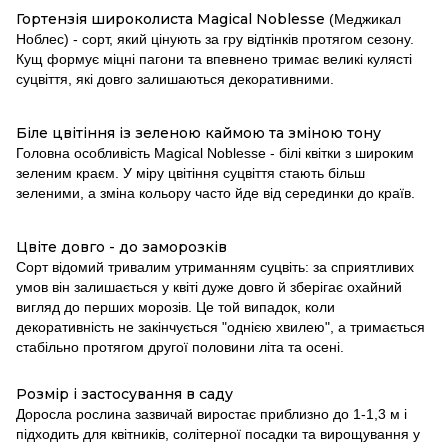
Гортензія широколиста Magical Noblesse
(Меджикал
Ноблес) - сорт, який цінують за гру відтінків протягом сезону.
Кущ формує міцні пагони та впевнено тримає великі кулясті
суцвіття, які довго залишаються декоративними.
Біле цвітіння із зеленою каймою та зміною тону
Головна особливість Magical Noblesse - білі квітки з широким
зеленим краєм. У міру цвітіння суцвіття стають більш
зеленими, а зміна кольору часто йде від серединки до країв.
Цвіте довго - до заморозків
Сорт відомий тривалим утриманням суцвіть: за сприятливих
умов він залишається у квіті дуже довго й зберігає охайний
вигляд до перших морозів. Це той випадок, коли
декоративність не закінчується "однією хвилею", а тримається
стабільно протягом другої половини літа та осені.
Розмір і застосування в саду
Доросла рослина зазвичай виростає приблизно до 1-1,3 м і
підходить для квітників, солітерної посадки та вирощування у