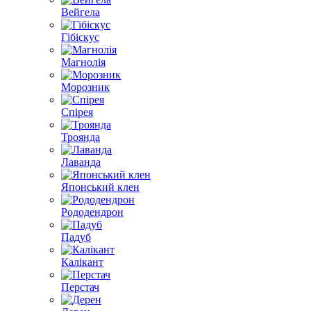
Вейгела
Гібіскус
Магнолія
Морозник
Спірея
Троянда
Лаванда
Японський клен
Рододендрон
Падуб
Калікант
Перстач