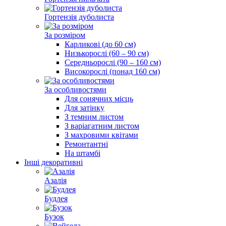
Гортензія дуболиста
За розміром
Карликові (до 60 см)
Низькорослі (60 ‒ 90 см)
Середньорослі (90 ‒ 160 cм)
Високорослі (понад 160 см)
За особливостями
Для сонячних місць
Для затінку
З темним листом
З варіагатним листом
З махровими квітами
Ремонтантні
На штамбі
Інші декоративні
Азалія
Будлея
Бузок