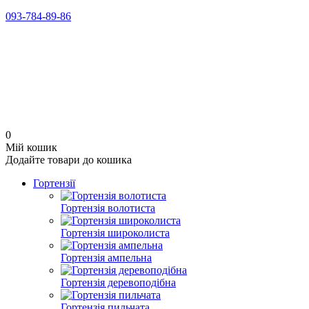
093-784-89-86
0
Мій кошик
Додайте товари до кошика
Гортензії
Гортензія волотиста
Гортензія широколиста
Гортензія ампельна
Гортензія деревоподібна
Гортензія пильчата