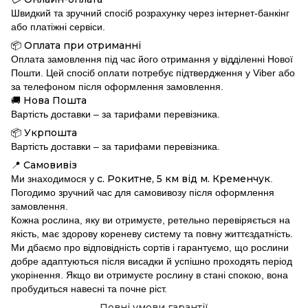
Швидкий та зручний спосіб розрахунку через інтернет-банкінг
або платіжні сервіси.
Оплата при отриманні
📦
Оплата замовлення під час його отримання у відділенні Нової
Пошти. Цей спосіб оплати потребує підтвердження у Viber або
за телефоном після оформлення замовлення.
Нова Пошта
🚚
Вартість доставки – за тарифами перевізника.
Укрпошта
📦
Вартість доставки – за тарифами перевізника.
Самовивіз
📍
с. Рокитне, 5 км від м. Кременчук
Ми знаходимося у
.
Погодимо зручний час для самовивозу після оформлення
замовлення.
Кожна рослина, яку ви отримуєте, ретельно перевіряється на
якість, має здорову кореневу систему та повну життєздатність.
Ми дбаємо про відповідність сортів і гарантуємо, що рослини
добре адаптуються після висадки й успішно проходять період
укорінення. Якщо ви отримуєте рослину в стані спокою, вона
пробудиться навесні та почне ріст.
Повні умови гарантії