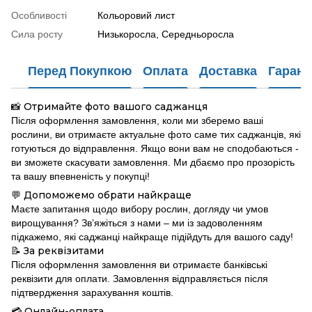
Особливості
Кольоровий лист
Сила росту
Низькоросла, Середньоросла
Перед Покупкою
Оплата
Доставка
Гарант
Отримайте фото вашого саджанця
📸
Після оформлення замовлення, коли ми зберемо ваші
рослини, ви отримаєте актуальне фото саме тих саджанців, які
готуються до відправлення. Якщо вони вам не сподобаються -
ви зможете скасувати замовлення. Ми дбаємо про прозорість
та вашу впевненість у покупці!
Допоможемо обрати найкраще
💬
Маєте запитання щодо вибору рослин, догляду чи умов
вирощування? Зв’яжіться з нами – ми із задоволенням
підкажемо, які саджанці найкраще підійдуть для вашого саду!
За реквізитами
📝
Після оформлення замовлення ви отримаєте банківські
реквізити для оплати. Замовлення відправляється після
підтвердження зарахування коштів.
Онлайн-оплата
💳