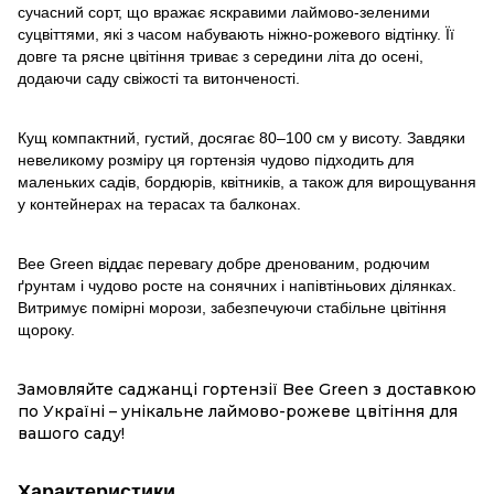
сучасний сорт, що вражає яскравими лаймово-зеленими
суцвіттями, які з часом набувають ніжно-рожевого відтінку. Її
довге та рясне цвітіння триває з середини літа до осені,
додаючи саду свіжості та витонченості.
Кущ компактний, густий, досягає 80–100 см у висоту. Завдяки
невеликому розміру ця гортензія чудово підходить для
маленьких садів, бордюрів, квітників, а також для вирощування
у контейнерах на терасах та балконах.
Bee Green віддає перевагу добре дренованим, родючим
ґрунтам і чудово росте на сонячних і напівтіньових ділянках.
Витримує помірні морози, забезпечуючи стабільне цвітіння
щороку.
Замовляйте саджанці гортензії Bee Green з доставкою
по Україні – унікальне лаймово-рожеве цвітіння для
вашого саду!
Характеристики