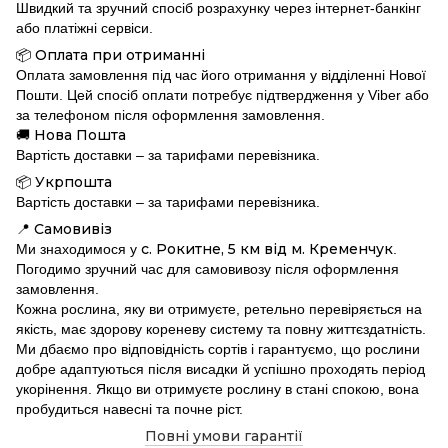
Швидкий та зручний спосіб розрахунку через інтернет-банкінг
або платіжні сервіси.
Оплата при отриманні
📦
Оплата замовлення під час його отримання у відділенні Нової
Пошти. Цей спосіб оплати потребує підтвердження у Viber або
за телефоном після оформлення замовлення.
Нова Пошта
🚚
Вартість доставки – за тарифами перевізника.
Укрпошта
📦
Вартість доставки – за тарифами перевізника.
Самовивіз
📍
с. Рокитне, 5 км від м. Кременчук
Ми знаходимося у
.
Погодимо зручний час для самовивозу після оформлення
замовлення.
Кожна рослина, яку ви отримуєте, ретельно перевіряється на
якість, має здорову кореневу систему та повну життєздатність.
Ми дбаємо про відповідність сортів і гарантуємо, що рослини
добре адаптуються після висадки й успішно проходять період
укорінення. Якщо ви отримуєте рослину в стані спокою, вона
пробудиться навесні та почне ріст.
Повні умови гарантії