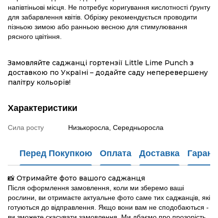
напівтіньові місця. Не потребує коригування кислотності ґрунту
для забарвлення квітів. Обрізку рекомендується проводити
пізньою зимою або ранньою весною для стимулювання
рясного цвітіння.
Замовляйте саджанці гортензії Little Lime Punch з
доставкою по Україні – додайте саду неперевершену
палітру кольорів!
Характеристики
Сила росту
Низькоросла, Середньоросла
Перед Покупкою
Оплата
Доставка
Гарант
Отримайте фото вашого саджанця
📸
Після оформлення замовлення, коли ми зберемо ваші
рослини, ви отримаєте актуальне фото саме тих саджанців, які
готуються до відправлення. Якщо вони вам не сподобаються -
ви зможете скасувати замовлення. Ми дбаємо про прозорість