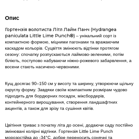
Опис
Гортензія волотиста Літл Лайм Панч (Hydrangea
paniculata Little Lime Punch®)
– унікальний сорт із
компактною формою, міцними пагонами та вражаючим
каскадом кольорів. Суцвіття змінюють відтінки протягом
сезону: спочатку розпускаються лаймово-зеленими, потім
біліють, поступово набуваючи ніжно-рожевого забарвлення, а
восени стають насичено-червоними.
Кущ досягає 90–150 см у висоту та ширину, утворюючи щільну
округлу форму. Завдяки своїм компактним розмірам чудово
підходить для бордюрних посадок, міксбордерів,
контейнерного вирощування, створення ландшафтних
акцентів, а також для зрізу та сушіння квітів.
Цвітіння триває з початку літа до осені, додаючи саду постійно
змінювані колірні відтінки. Гортензія Little Lime Punch
морозостійка до -34°C, добре переносить сонячні та