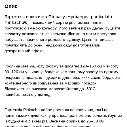
Опис
Гортензія волотиста Пінкачу (Hydrangea paniculata
Pinkachu®)
– компактний сорт із рясним цвітінням і
поступовою зміною кольору. Його великі пірамідальні суцвіття
спочатку розкриваються кремово-білими, а потім поступово
набувають насиченого рожевого відтінку. Цвітіння триває з
початку літа до осені, надаючи саду довготривалий
декоративний ефект.
Рослина має кущисту форму та досягає 120–150 см у висоту і
90–120 см у ширину. Завдяки компактному зросту та густому
гілкуванню ідеально підходить для невеликих садів, бордюрів,
контейнерного вирощування та масових посадок.
Відзначається високою морозостійкістю до -30°C і
невибагливістю у догляді.
Гортензія Pinkachu добре росте як на сонячних, так і на
напівтіньових ділянках, у дренованих, помірно вологих ґрунтах
із будь-яким рівнем pH. Весняна обрізка до 25–30 см
стимулює рясне цвітіння та формує акуратний кущ.