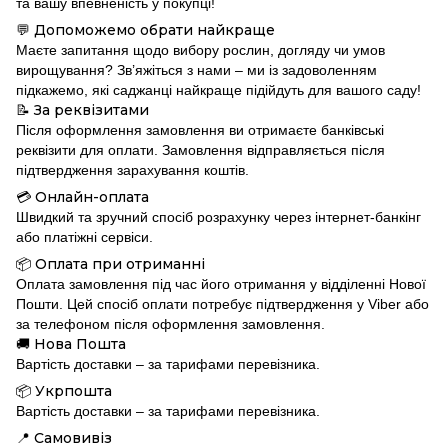
та вашу впевненість у покупці!
Допоможемо обрати найкраще
💬
Маєте запитання щодо вибору рослин, догляду чи умов
вирощування? Зв’яжіться з нами – ми із задоволенням
підкажемо, які саджанці найкраще підійдуть для вашого саду!
За реквізитами
📝
Після оформлення замовлення ви отримаєте банківські
реквізити для оплати. Замовлення відправляється після
підтвердження зарахування коштів.
Онлайн-оплата
💳
Швидкий та зручний спосіб розрахунку через інтернет-банкінг
або платіжні сервіси.
Оплата при отриманні
📦
Оплата замовлення під час його отримання у відділенні Нової
Пошти. Цей спосіб оплати потребує підтвердження у Viber або
за телефоном після оформлення замовлення.
Нова Пошта
🚚
Вартість доставки – за тарифами перевізника.
Укрпошта
📦
Вартість доставки – за тарифами перевізника.
Самовивіз
📍