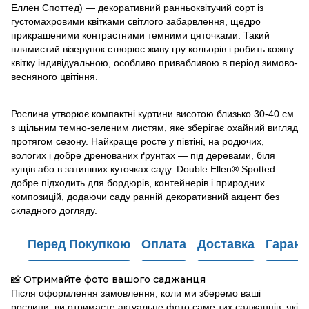
Еллен Споттед) — декоративний ранньоквітучий сорт із
густомахровими квітками світлого забарвлення, щедро
прикрашеними контрастними темними цяточками. Такий
плямистий візерунок створює живу гру кольорів і робить кожну
квітку індивідуальною, особливо привабливою в період зимово-
весняного цвітіння.
Рослина утворює компактні куртини висотою близько 30-40 см
з щільним темно-зеленим листям, яке зберігає охайний вигляд
протягом сезону. Найкраще росте у півтіні, на родючих,
вологих і добре дренованих ґрунтах — під деревами, біля
кущів або в затишних куточках саду. Double Ellen® Spotted
добре підходить для бордюрів, контейнерів і природних
композицій, додаючи саду ранній декоративний акцент без
складного догляду.
Перед Покупкою
Оплата
Доставка
Гарант
Отримайте фото вашого саджанця
📸
Після оформлення замовлення, коли ми зберемо ваші
рослини, ви отримаєте актуальне фото саме тих саджанців, які